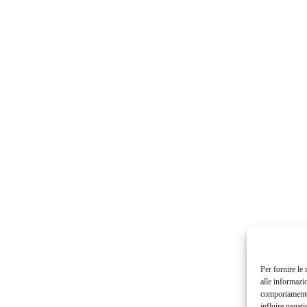
Per fornire le
alle informazi
comportamento 
influire negati