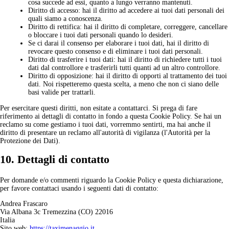
cosa succede ad essi, quanto a lungo verranno mantenuti.
Diritto di accesso: hai il diritto ad accedere ai tuoi dati personali dei
quali siamo a conoscenza.
Diritto di rettifica: hai il diritto di completare, correggere, cancellare
o bloccare i tuoi dati personali quando lo desideri.
Se ci darai il consenso per elaborare i tuoi dati, hai il diritto di
revocare questo consenso e di eliminare i tuoi dati personali.
Diritto di trasferire i tuoi dati: hai il diritto di richiedere tutti i tuoi
dati dal controllore e trasferirli tutti quanti ad un altro controllore.
Diritto di opposizione: hai il diritto di opporti al trattamento dei tuoi
dati. Noi rispetteremo questa scelta, a meno che non ci siano delle
basi valide per trattarli.
Per esercitare questi diritti, non esitate a contattarci. Si prega di fare
riferimento ai dettagli di contatto in fondo a questa Cookie Policy. Se hai un
reclamo su come gestiamo i tuoi dati, vorremmo sentirti, ma hai anche il
diritto di presentare un reclamo all'autorità di vigilanza (l'Autorità per la
Protezione dei Dati).
10. Dettagli di contatto
Per domande e/o commenti riguardo la Cookie Policy e questa dichiarazione,
per favore contattaci usando i seguenti dati di contatto:
Andrea Frascaro
Via Albana 3c Tremezzina (CO) 22016
Italia
Sito web:
https://taximenaggio.it