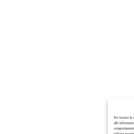
Per fornire le
alle informazi
comportamento 
influire negati